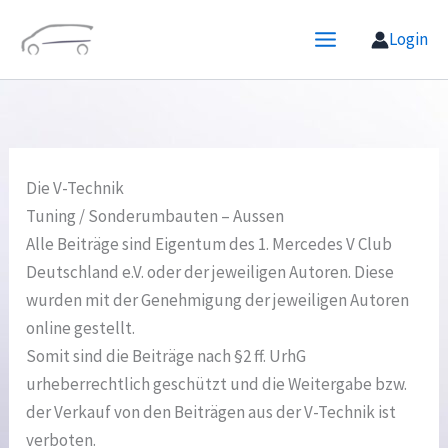
Zum
Login
Inhalt
springen
Die V-Technik
Tuning / Sonderumbauten – Aussen
Alle Beiträge sind Eigentum des 1. Mercedes V Club
Deutschland e.V. oder der jeweiligen Autoren. Diese
wurden mit der Genehmigung der jeweiligen Autoren
online gestellt.
Somit sind die Beiträge nach §2 ff. UrhG
urheberrechtlich geschützt und die Weitergabe bzw.
der Verkauf von den Beiträgen aus der V-Technik ist
verboten.