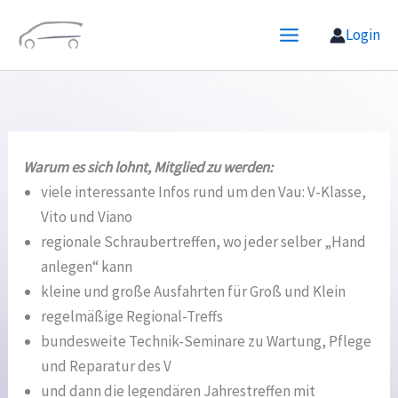
Zum
Login
Inhalt
springen
Warum es sich lohnt, Mitglied zu werden:
viele interessante Infos rund um den Vau: V-Klasse,
Vito und Viano
regionale Schraubertreffen, wo jeder selber „Hand
anlegen“ kann
kleine und große Ausfahrten für Groß und Klein
regelmäßige Regional-Treffs
bundesweite Technik-Seminare zu Wartung, Pflege
und Reparatur des V
und dann die legendären Jahrestreffen mit