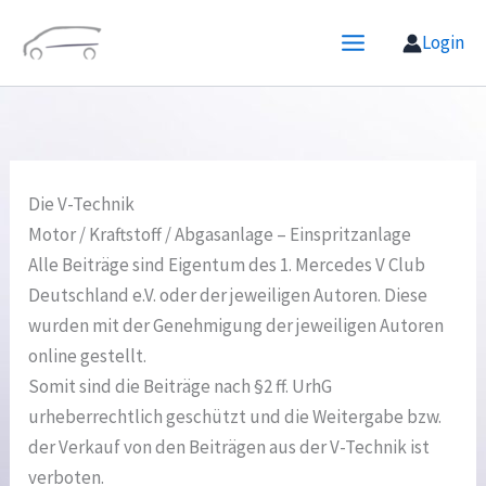
Zum
Login
Inhalt
springen
Die V-Technik
Motor / Kraftstoff / Abgasanlage – Einspritzanlage
Alle Beiträge sind Eigentum des 1. Mercedes V Club
Deutschland e.V. oder der jeweiligen Autoren. Diese
wurden mit der Genehmigung der jeweiligen Autoren
online gestellt.
Somit sind die Beiträge nach §2 ff. UrhG
urheberrechtlich geschützt und die Weitergabe bzw.
der Verkauf von den Beiträgen aus der V-Technik ist
verboten.